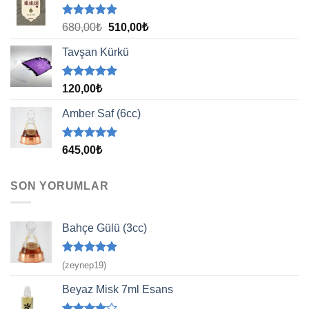
5 üzerinden
Orijinal
Şu
680,00
₺
510,00
₺
5.00
oy
fiyat:
andaki
aldı
Tavşan Kürkü
680,00₺.
fiyat:
510,00₺.
5 üzerinden
120,00
₺
5.00
oy
aldı
Amber Saf (6cc)
5 üzerinden
645,00
₺
5.00
oy
aldı
SON YORUMLAR
Bahçe Gülü (3cc)
5 üzerinden
(zeynep19)
5
oy aldı
Beyaz Misk 7ml Esans