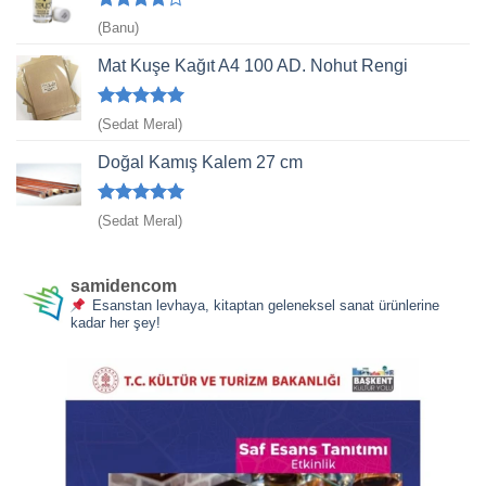
5
(Banu)
üzerinden
4
oy aldı
Mat Kuşe Kağıt A4 100 AD. Nohut Rengi
5 üzerinden
(Sedat Meral)
5
oy aldı
Doğal Kamış Kalem 27 cm
5 üzerinden
(Sedat Meral)
5
oy aldı
samidencom
Esanstan levhaya, kitaptan geleneksel sanat ürünlerine
kadar her şey!