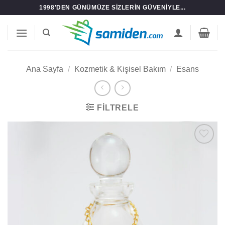
İçeriğe
1998'DEN GÜNÜMÜZE SIZLERIN GÜVENIYLE...
atla
Ana Sayfa
/
Kozmetik & Kişisel Bakım
/
Esans
FILTRELE
Add to
wishlist