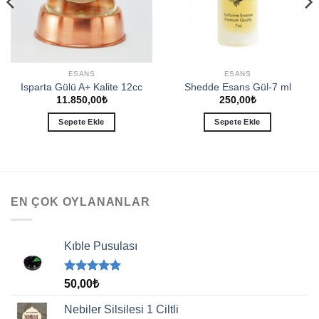
ESANS
ESANS
Isparta Gülü A+ Kalite 12cc
Shedde Esans Gül-7 ml
11.850,00
₺
250,00
₺
Sepete Ekle
Sepete Ekle
EN ÇOK OYLANANLAR
Kıble Pusulası
5 üzerinden
50,00
₺
5.00
oy
aldı
Nebiler Silsilesi 1 Ciltli