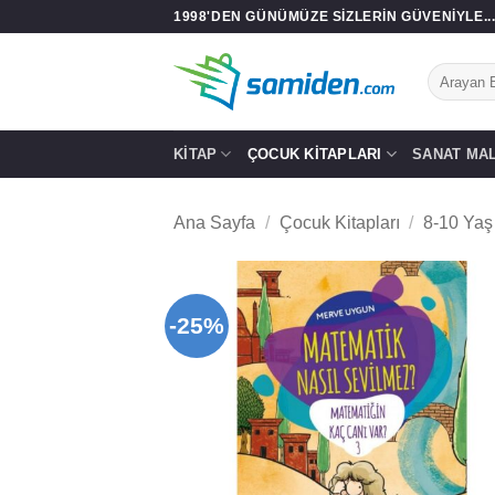
İçeriğe
1998'DEN GÜNÜMÜZE SIZLERIN GÜVENIYLE..
atla
Ara:
KITAP
ÇOCUK KITAPLARI
SANAT MA
Ana Sayfa
/
Çocuk Kitapları
/
8-10 Yaş
-25%
Add
wish