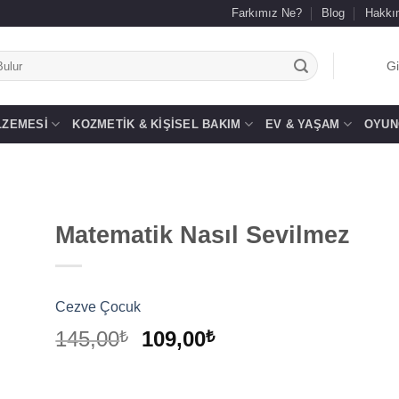
Farkımız Ne?
Blog
Hakkı
.
Gi
LZEMESI
KOZMETIK & KIŞISEL BAKIM
EV & YAŞAM
OYUN
Matematik Nasıl Sevilmez
 to
list
Cezve Çocuk
Orijinal
Şu
145,00
109,00
₺
₺
fiyat:
andaki
145,00₺.
fiyat: