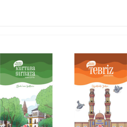
Add to
Add 
wishlist
wishl