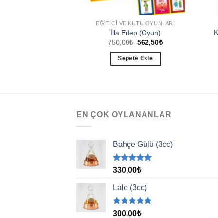
0-12 YAŞ
EĞITICI VE KUTU OYUNLARI
K
Din Bilgiler
İlla Edep (Oyun)
Orijinal
Şu
Orijinal
Şu
00
₺
97,50
₺
750,00
₺
562,50
₺
fiyat:
andaki
fiyat:
andaki
130,00₺.
fiyat:
750,00₺.
fiyat:
ete Ekle
Sepete Ekle
97,50₺.
562,50₺.
EN ÇOK OYLANANLAR
Bahçe Gülü (3cc)
5 üzerinden
330,00
₺
5.00
oy
aldı
Lale (3cc)
5 üzerinden
300,00
₺