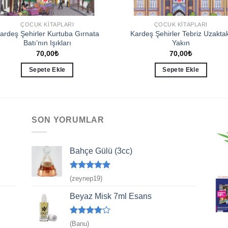
ÇOCUK KITAPLARI
ÇOCUK KITAPLARI
ardeş Şehirler Kurtuba Gırnata
Kardeş Şehirler Tebriz Uzaktak
Batı’nın Işıkları
Yakın
70,00
₺
70,00
₺
Sepete Ekle
Sepete Ekle
SON YORUMLAR
Bahçe Gülü (3cc)
5 üzerinden
(zeynep19)
5
oy aldı
Beyaz Misk 7ml Esans
5
(Banu)