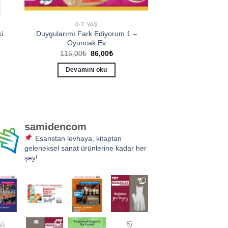
0-7 YAŞ
i
Duygularımı Fark Ediyorum 1 –
Oyuncak Ev
Orijinal
Şu
115,00
₺
86,00
₺
fiyat:
andaki
115,00₺.
fiyat:
Devamını oku
86,00₺.
samidencom
Esanstan levhaya, kitaptan
geleneksel sanat ürünlerine kadar her
şey!