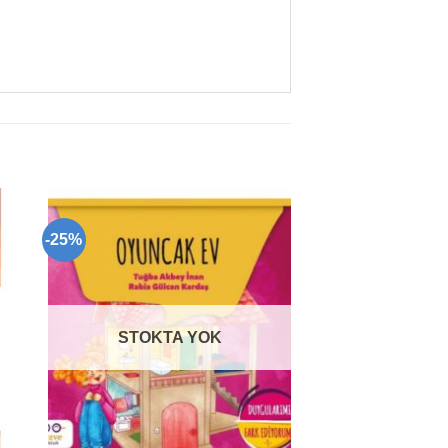
-25%
to
Add to
ist
wishlist
STOKTA YOK