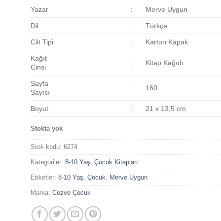
109,00₺.
Yazar
:
Merve Uygun
Dil
:
Türkçe
Cilt Tipi
:
Karton Kapak
Kağıt
:
Kitap Kağıdı
Cinsi
Sayfa
:
160
Sayısı
Boyut
:
21 x 13,5 cm
Stokta yok
Stok kodu:
6274
Kategoriler:
8-10 Yaş
,
Çocuk Kitapları
Etiketler:
8-10 Yaş
,
Çocuk
,
Merve Uygun
Marka:
Cezve Çocuk