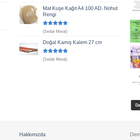
üzerinden
4
oy aldı
Mat Kuşe Kağıt A4 100 AD. Nohut
Rengi
5 üzerinden
(Sedat Meral)
5
oy aldı
Doğal Kamış Kalem 27 cm
5 üzerinden
(Sedat Meral)
5
oy aldı
Da
Hakkımızda
Deme