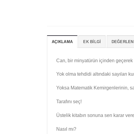
AÇIKLAMA
EK BILGI
DEĞERLEND
Can, bir minyatürün içinden geçerek
Yok olma tehdidi altındaki sayıları k
Yoksa Matematik Kemirgenlerinin, say
Tarafını seç!
Üstelik kitabın sonuna sen karar ver
Nasıl mı?