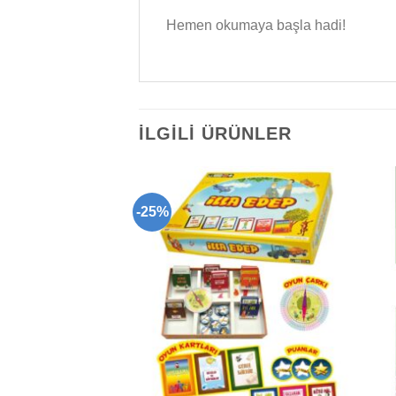
Hemen okumaya başla hadi!
İLGILI ÜRÜNLER
-25%
Add to
Add to
wishlist
wishlist