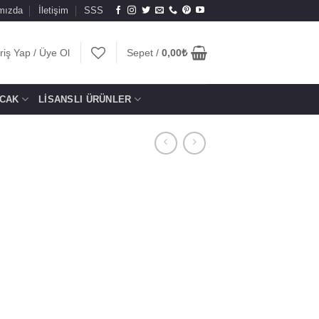
mızda
İletişim
SSS
riş Yap / Üye Ol
Sepet /
0,00
₺
CAK
LISANSLI ÜRÜNLER