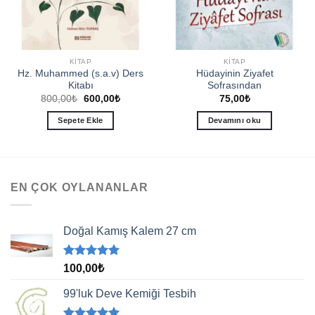
KITAP
KITAP
Hz. Muhammed (s.a.v) Ders
Hüdayinin Ziyafet
Kitabı
Sofrasından
Orijinal
Şu
800,00
₺
600,00
₺
75,00
₺
fiyat:
andaki
800,00₺.
fiyat:
Sepete Ekle
Devamını oku
600,00₺.
EN ÇOK OYLANANLAR
Doğal Kamış Kalem 27 cm
5 üzerinden
100,00
₺
5.00
oy
aldı
99'luk Deve Kemiği Tesbih