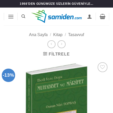
İçeriğe
1998'DEN GÜNÜMÜZE SIZLERIN GÜVENIYLE...
atla
Ana Sayfa
/
Kitap
/
Tasavvuf
FILTRELE
-13%
Add to
wishlist