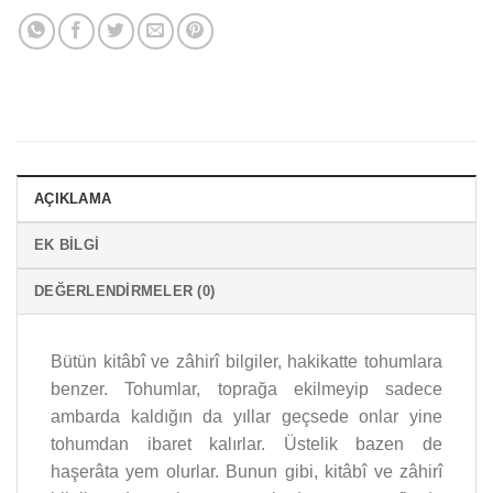
AÇIKLAMA
EK BILGI
DEĞERLENDIRMELER (0)
Bütün kitâbî ve zâhirî bilgiler, hakikatte tohumlara
benzer. Tohumlar, toprağa ekilmeyip sadece
ambarda kaldığın da yıllar geçsede onlar yine
tohumdan ibaret kalırlar. Üstelik bazen de
haşerâta yem olurlar. Bunun gibi, kitâbî ve zâhirî