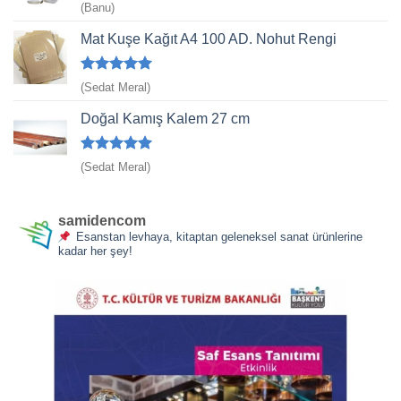
5
(Banu)
üzerinden
4
oy aldı
Mat Kuşe Kağıt A4 100 AD. Nohut Rengi
5 üzerinden
(Sedat Meral)
5
oy aldı
Doğal Kamış Kalem 27 cm
5 üzerinden
(Sedat Meral)
5
oy aldı
samidencom
Esanstan levhaya, kitaptan geleneksel sanat ürünlerine
kadar her şey!