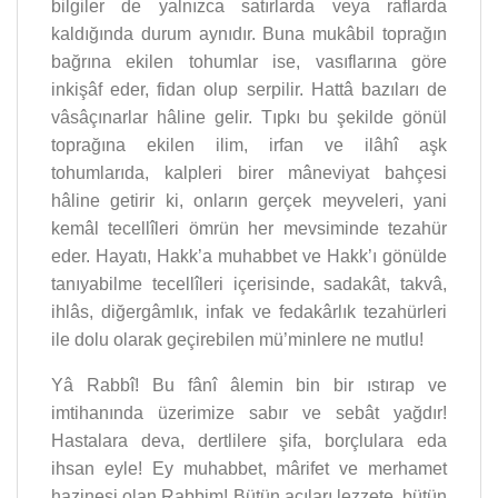
bilgiler de yalnızca satırlarda veya raf­larda
kaldığında durum aynıdır. Buna mukâbil toprağın
bağrına ekilen tohumlar ise, vasıf­larına göre
inkişâf eder, fidan olup serpilir. Hattâ bazıları de
vâsâçınarlar hâline gelir. Tıpkı bu şekilde gönül
toprağına ekilen ilim, irfan ve ilâhî aşk
tohumlarıda, kalpleri birer mâneviyat bahçesi
hâline getirir ki, onların gerçek meyveleri, yani
kemâl tecellîleri ömrün her mevsiminde tezahür
eder. Hayatı, Hakk’a muhabbet ve Hakk’ı gönülde
tanıyabilme tecellîleri içerisinde, sadakât, takvâ,
ihlâs, diğergâmlık, infak ve fedakârlık tezahürleri
ile dolu olarak geçirebilen mü’minlere ne mutlu!
Yâ Rabbî! Bu fânî âlemin bin bir ıstırap ve
imtihanında üzerimize sabır ve sebât yağdır!
Hastalara deva, dertlilere şifa, borçlulara eda
ihsan eyle! Ey muhabbet, mârifet ve merhamet
hazinesi olan Rabbim! Bütün acıları lezzete, bütün