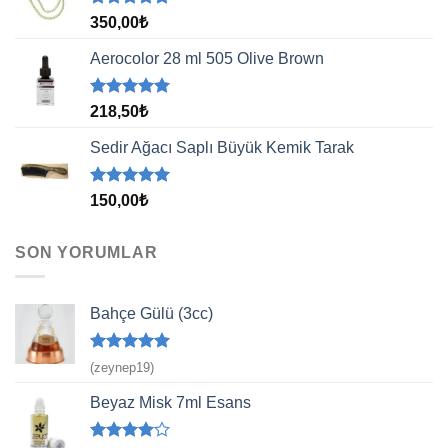
5 üzerinden
350,00
₺
5.00
oy
aldı
Aerocolor 28 ml 505 Olive Brown
5 üzerinden
218,50
₺
5.00
oy
aldı
Sedir Ağacı Saplı Büyük Kemik Tarak
5 üzerinden
150,00
₺
5.00
oy
aldı
SON YORUMLAR
Bahçe Gülü (3cc)
5 üzerinden
(zeynep19)
5
oy aldı
Beyaz Misk 7ml Esans