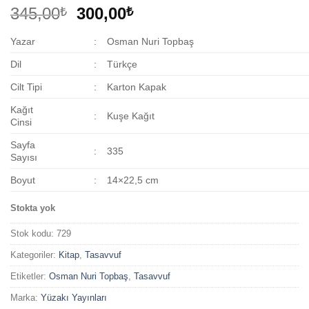
Orijinal
Şu
345,00
300,00
₺
₺
fiyat:
andaki
Yazar
:
Osman Nuri Topbaş
345,00₺.
fiyat:
300,00₺.
Dil
:
Türkçe
Cilt Tipi
:
Karton Kapak
Kağıt
:
Kuşe Kağıt
Cinsi
Sayfa
:
335
Sayısı
Boyut
:
14×22,5 cm
Stokta yok
Stok kodu:
729
Kategoriler:
Kitap
,
Tasavvuf
Etiketler:
Osman Nuri Topbaş
,
Tasavvuf
Marka:
Yüzakı Yayınları