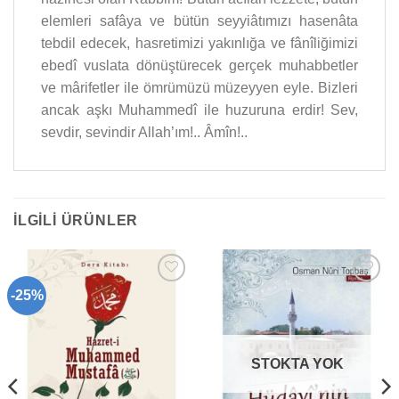
elemleri safâya ve bütün seyyiâtımızı hasenâta
tebdil edecek, hasretimizi yakınlığa ve fânîliğimizi
ebedî vuslata dönüştürecek gerçek muhabbetler
ve mârifetler ile ömrümüzü müzeyyen eyle. Bizleri
ancak aşk­ı Muhammedî ile huzuruna erdir! Sev,
sevdir, sevindir Allah’ım!.. Âmîn!..
İLGILI ÜRÜNLER
-25%
Add to
Add to
wishlist
wishlist
STOKTA YOK