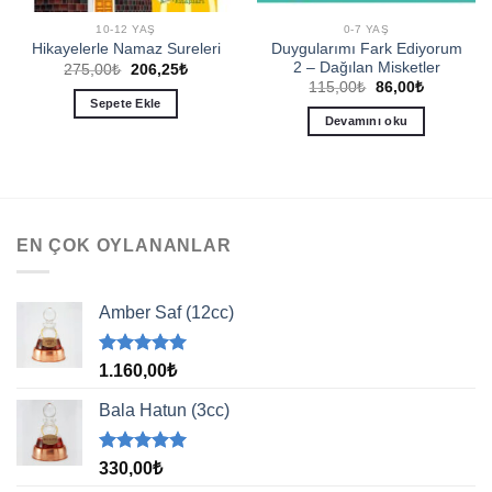
10-12 YAŞ
0-7 YAŞ
Duygularımı Fark Ediyorum
Hikayelerle Namaz Sureleri
2 – Dağılan Misketler
Orijinal
Şu
275,00
₺
206,25
₺
fiyat:
andaki
Orijinal
Şu
115,00
₺
86,00
₺
275,00₺.
fiyat:
fiyat:
andaki
Sepete Ekle
206,25₺.
115,00₺.
fiyat:
Devamını oku
86,00₺.
EN ÇOK OYLANANLAR
Amber Saf (12cc)
5 üzerinden
1.160,00
₺
5.00
oy
aldı
Bala Hatun (3cc)
5 üzerinden
330,00
₺
5.00
oy