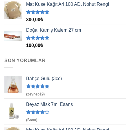
aldı
Mat Kuşe Kağıt A4 100 AD. Nohut Rengi
5 üzerinden
300,00
₺
5.00
oy
aldı
Doğal Kamış Kalem 27 cm
5 üzerinden
100,00
₺
5.00
oy
aldı
SON YORUMLAR
Bahçe Gülü (3cc)
5 üzerinden
(zeynep19)
5
oy aldı
Beyaz Misk 7ml Esans
5
(Banu)
üzerinden
4
oy aldı