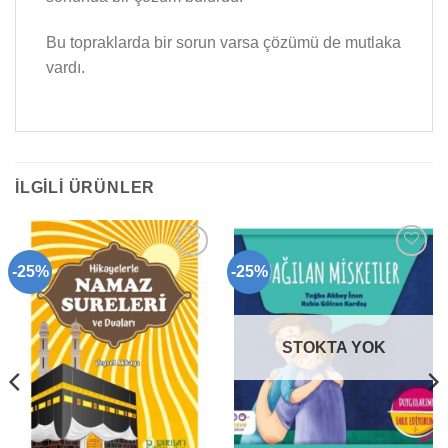
Bu topraklarda bir sorun varsa çözümü de mutlaka
vardı.
İLGILI ÜRÜNLER
-25%
-25%
Add to
Add to
wishlist
wishlist
STOKTA YOK