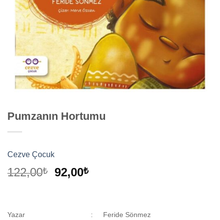
Pumzanın Hortumu
Cezve Çocuk
Orijinal
Şu
122,00
92,00
₺
₺
fiyat:
andaki
122,00₺.
fiyat:
92,00₺.
Yazar
:
Feride Sönmez