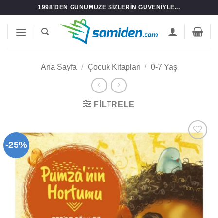
İçeriğe
1998'DEN GÜNÜMÜZE SIZLERIN GÜVENIYLE...
atla
Ana Sayfa
/
Çocuk Kitapları
/
0-7 Yaş
FILTRELE
-25%
Add to
wishlist