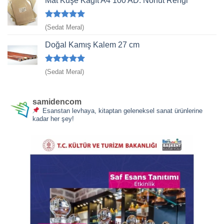
Mat Kuşe Kağıt A4 100 AD. Nohut Rengi
5 üzerinden
(Sedat Meral)
5
oy aldı
Doğal Kamış Kalem 27 cm
5 üzerinden
(Sedat Meral)
5
oy aldı
samidencom
Esanstan levhaya, kitaptan geleneksel sanat ürünlerine
kadar her şey!