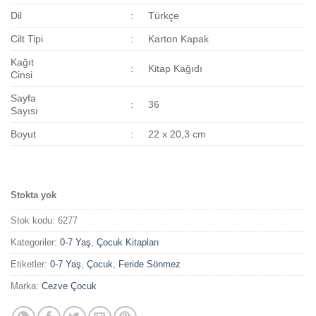
Dil
:
Türkçe
Cilt Tipi
:
Karton Kapak
Kağıt
:
Kitap Kağıdı
Cinsi
Sayfa
:
36
Sayısı
Boyut
:
22 x 20,3 cm
Stokta yok
Stok kodu:
6277
Kategoriler:
0-7 Yaş
,
Çocuk Kitapları
Etiketler:
0-7 Yaş
,
Çocuk
,
Feride Sönmez
Marka:
Cezve Çocuk