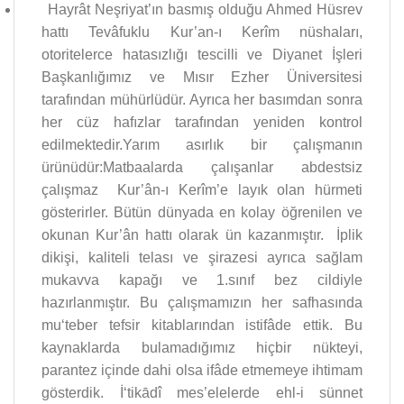
Hayrât Neşriyat’ın basmış olduğu Ahmed Hüsrev
hattı Tevâfuklu Kur’an-ı Kerîm nüshaları,
otoritelerce hatasızlığı tescilli ve Diyanet İşleri
Başkanlığımız ve Mısır Ezher Üniversitesi
tarafından mühürlüdür. Ayrıca her basımdan sonra
her cüz hafızlar tarafından yeniden kontrol
edilmektedir.Yarım asırlık bir çalışmanın
ürünüdür:Matbaalarda çalışanlar abdestsiz
çalışmaz Kur’ân-ı Kerîm’e layık olan hürmeti
gösterirler. Bütün dünyada en kolay öğrenilen ve
okunan Kur’ân hattı olarak ün kazanmıştır. İplik
dikişi, kaliteli telası ve şirazesi ayrıca sağlam
mukavva kapağı ve 1.sınıf bez cildiyle
hazırlanmıştır. Bu çalışmamızın her safhasında
mu‘teber tefsir kitablarından istifâde ettik. Bu
kaynaklarda bulamadığımız hiçbir nükteyi,
parantez içinde dahi olsa ifâde etmemeye ihtimam
gösterdik. İ‘tikādî mes’elelerde ehl-i sünnet