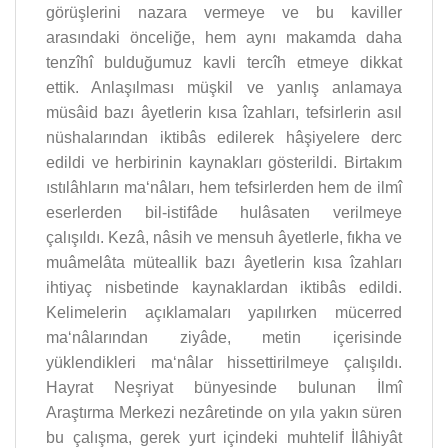
görüşlerini nazara vermeye ve bu kaviller
arasındaki önceliğe, hem aynı makamda daha
tenzîhî bulduğumuz kavli tercîh etmeye dikkat
ettik. Anlaşılması müşkil ve yanlış anlamaya
müsâid bazı âyetlerin kısa îzahları, tefsirlerin asıl
nüshalarından iktibâs edilerek hâşiyelere derc
edildi ve herbirinin kaynakları gösterildi. Birtakım
ıstılâhların ma‘nâları, hem tefsirlerden hem de ilmî
eserlerden bil-istifâde hulâsaten verilmeye
çalışıldı. Kezâ, nâsih ve mensuh âyetlerle, fıkha ve
muâmelâta müteallik bazı âyetlerin kısa îzahları
ihtiyaç nisbetinde kaynaklardan iktibâs edildi.
Kelimelerin açıklamaları yapılırken mücerred
ma‘nâlarından ziyâde, metin içerisinde
yüklendikleri ma‘nâlar hissettirilmeye çalışıldı.
Hayrat Neşriyat bünyesinde bulunan İlmî
Araştırma Merkezi nezâretinde on yıla yakın süren
bu çalışma, gerek yurt içindeki muhtelif İlâhiyât