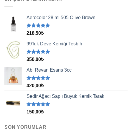
Aerocolor 28 ml 505 Olive Brown
5 üzerinden
218,50
₺
5.00
oy
aldı
99'luk Deve Kemiği Tesbih
5 üzerinden
350,00
₺
5.00
oy
aldı
Abı Revan Esans 3cc
5 üzerinden
420,00
₺
5.00
oy
aldı
Sedir Ağacı Saplı Büyük Kemik Tarak
5 üzerinden
150,00
₺
5.00
oy
aldı
SON YORUMLAR