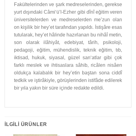
Fakültelerinden ve şark medreselerinden, gerekse
yurt dışındaki Câmi‘ü’l-Ezher gibi dînî eğitim veren
üniversitelerden ve medreselerden me’zun olan
on kişilik bir hey’et tarafından yapıldı. İstişâre esas
tutularak, hey’et hâlinde hazırlanan bu nihâî metin,
son olarak ilâhiyât, edebiyat, târih, psikoloji,
pedagoji, eğitim, mühendislik, teknik eğitim, tıb,
iktisad, hukuk, siyasal, güzel san‘atlar gibi çok
farklı meslek ve ihtisaslara sâhib, ricâlen nisâen
oldukça kalabalık bir hey’etin baştan sona ciddî
tedkik ve iştirâkiyle, görüşlerinden istifâde edilerek
bir yıla yakın bir süre içinde redakte edildi.
İLGILI ÜRÜNLER