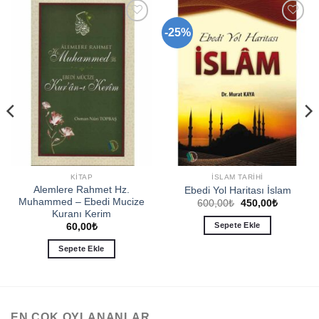
-25%
Add to
Add to
wishlist
wishlist
KITAP
İSLAM TARIHI
Alemlere Rahmet Hz.
Ebedi Yol Haritası İslam
Muhammed – Ebedi Mucize
Orijinal
Şu
600,00
₺
450,00
₺
fiyat:
andaki
Kuranı Kerim
600,00₺.
fiyat:
Sepete Ekle
60,00
₺
450,00₺.
Sepete Ekle
EN ÇOK OYLANANLAR