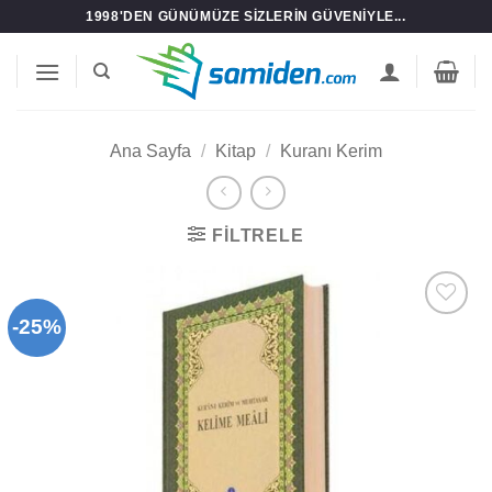
İçeriğe
1998'DEN GÜNÜMÜZE SIZLERIN GÜVENIYLE...
atla
Ana Sayfa
/
Kitap
/
Kuranı Kerim
FILTRELE
-25%
Add to
wishlist