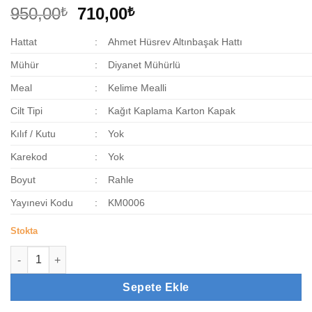
Orijinal
Şu
950,00
710,00
₺
₺
fiyat:
andaki
Hattat
:
Ahmet Hüsrev Altınbaşak Hattı
950,00₺.
fiyat:
710,00₺.
Mühür
:
Diyanet Mühürlü
Meal
:
Kelime Mealli
Cilt Tipi
:
Kağıt Kaplama Karton Kapak
Kılıf / Kutu
:
Yok
Karekod
:
Yok
Boyut
:
Rahle
Yayınevi Kodu
:
KM0006
Stokta
Rahle Boy Kelime Mealli Kuranı Kerim adet
Sepete Ekle