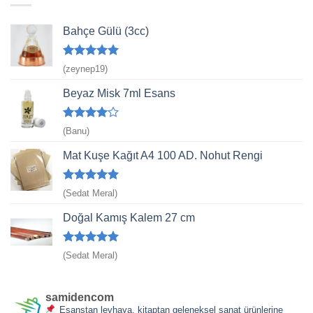
Bahçe Gülü (3cc)
5 üzerinden
(zeynep19)
5
oy aldı
Beyaz Misk 7ml Esans
5
(Banu)
üzerinden
4
oy aldı
Mat Kuşe Kağıt A4 100 AD. Nohut Rengi
5 üzerinden
(Sedat Meral)
5
oy aldı
Doğal Kamış Kalem 27 cm
5 üzerinden
(Sedat Meral)
5
oy aldı
samidencom
Esanstan levhaya, kitaptan geleneksel sanat ürünlerine