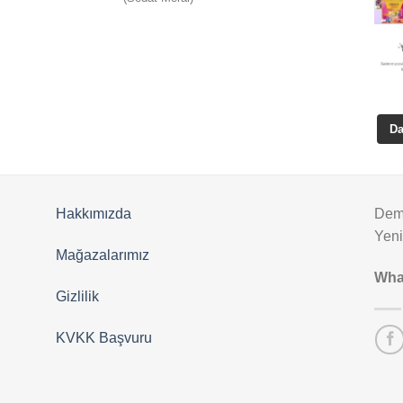
5
oy aldı
Da
Hakkımızda
Deme
Yen
Mağazalarımız
Wha
Gizlilik
KVKK Başvuru