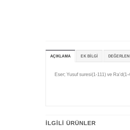
AÇIKLAMA
EK BILGI
DEĞERLEND
Eser; Yusuf suresi(1-111) ve Ra’d(1-
İLGILI ÜRÜNLER