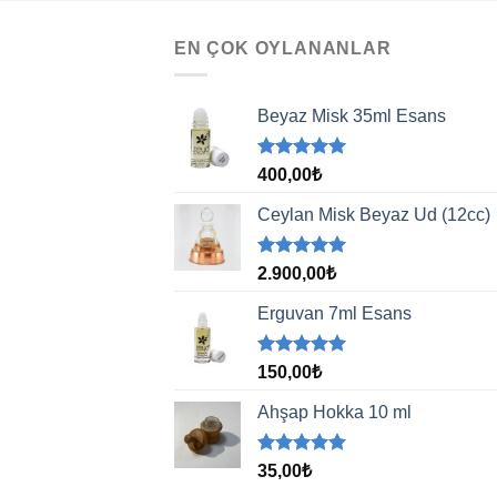
EN ÇOK OYLANANLAR
Beyaz Misk 35ml Esans
5 üzerinden
400,00
₺
5.00
oy
aldı
Ceylan Misk Beyaz Ud (12cc)
5 üzerinden
2.900,00
₺
5.00
oy
aldı
Erguvan 7ml Esans
5 üzerinden
150,00
₺
5.00
oy
aldı
Ahşap Hokka 10 ml
5 üzerinden
35,00
₺
5.00
oy