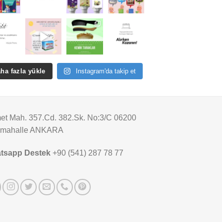
ha fazla yükle
Instagram'da takip et
t Mah. 357.Cd. 382.Sk. No:3/C 06200
imahalle ANKARA
tsapp Destek
+90 (541) 287 78 77