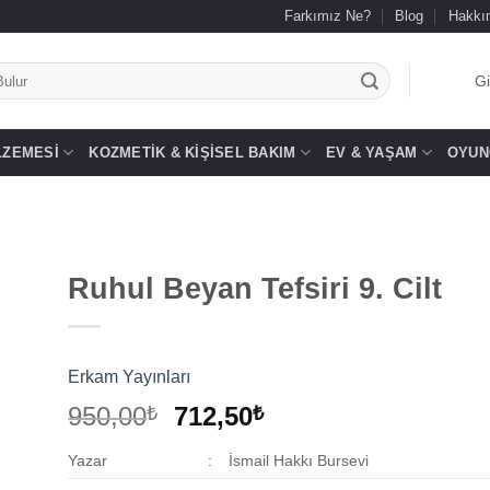
Farkımız Ne?
Blog
Hakkı
.
Gi
LZEMESI
KOZMETIK & KIŞISEL BAKIM
EV & YAŞAM
OYUN
Ruhul Beyan Tefsiri 9. Cilt
 to
list
Erkam Yayınları
Orijinal
Şu
950,00
712,50
₺
₺
fiyat:
andaki
Yazar
:
İsmail Hakkı Bursevi
950,00₺.
fiyat: