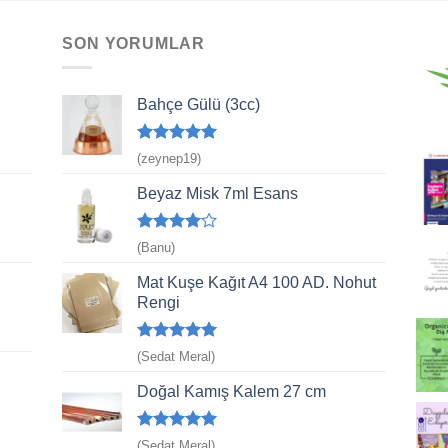
SON YORUMLAR
Bahçe Gülü (3cc)
5 üzerinden
(zeynep19)
5
oy aldı
Beyaz Misk 7ml Esans
5
(Banu)
üzerinden
4
oy aldı
Mat Kuşe Kağıt A4 100 AD. Nohut
Rengi
5 üzerinden
(Sedat Meral)
5
oy aldı
Doğal Kamış Kalem 27 cm
5 üzerinden
(Sedat Meral)