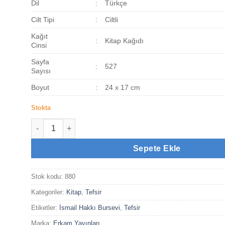
712,50₺.
Dil
:
Türkçe
Cilt Tipi
:
Ciltli
Kağıt
:
Kitap Kağıdı
Cinsi
Sayfa
:
527
Sayısı
Boyut
:
24 x 17 cm
Stokta
Ruhul Beyan Tefsiri 9. Cilt adet
Sepete Ekle
Stok kodu:
880
Kategoriler:
Kitap
,
Tefsir
Etiketler:
İsmail Hakkı Bursevi
,
Tefsir
Marka:
Erkam Yayınları