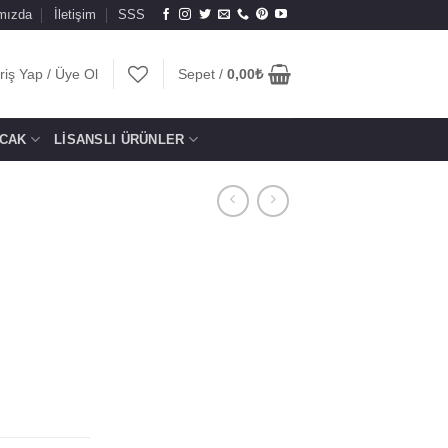
mızda
İletişim
SSS
riş Yap / Üye Ol
Sepet /
0,00
₺
CAK
LISANSLI ÜRÜNLER