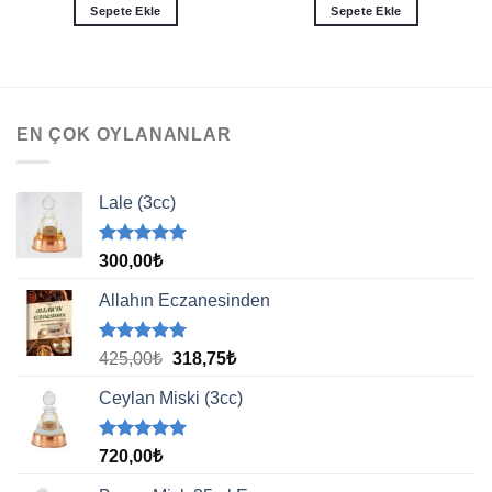
Sepete Ekle
Sepete Ekle
EN ÇOK OYLANANLAR
Lale (3cc)
5 üzerinden
300,00
₺
5.00
oy
aldı
Allahın Eczanesinden
5 üzerinden
Orijinal
Şu
425,00
₺
318,75
₺
5.00
oy
fiyat:
andaki
aldı
Ceylan Miski (3cc)
425,00₺.
fiyat:
318,75₺.
5 üzerinden
720,00
₺
5.00
oy
aldı