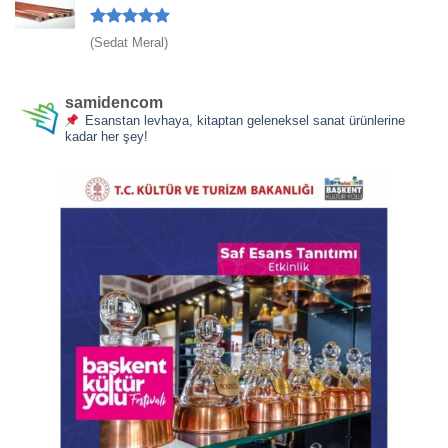
5 üzerinden
(Sedat Meral)
5
oy aldı
samidencom
Esanstan levhaya, kitaptan geleneksel sanat ürünlerine
kadar her şey!