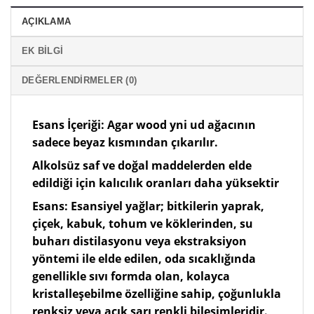
AÇIKLAMA
EK BILGI
DEĞERLENDIRMELER (0)
Esans İçeriği: Agar wood yni ud ağacının
sadece beyaz kısmından çıkarılır.
Alkolsüz saf ve doğal maddelerden elde
edildiği için kalıcılık oranları daha yüksektir
Esans: Esansiyel yağlar; bitkilerin yaprak,
çiçek, kabuk, tohum ve köklerinden, su
buharı distilasyonu veya ekstraksiyon
yöntemi ile elde edilen, oda sıcaklığında
genellikle sıvı formda olan, kolayca
kristalleşebilme özelliğine sahip, çoğunlukla
renksiz veya açık sarı renkli bileşimleridir.