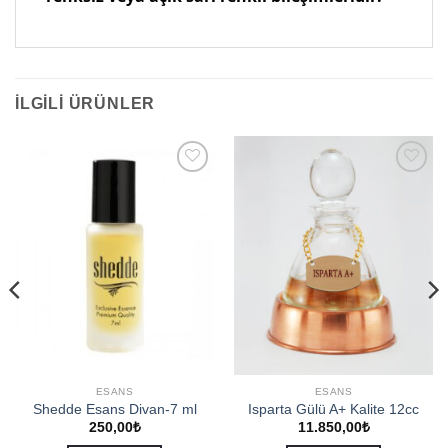
İLGILI ÜRÜNLER
Add to
Add to
wishlist
wishlist
ESANS
ESANS
Shedde Esans Divan-7 ml
Isparta Gülü A+ Kalite 12cc
250,00
₺
11.850,00
₺