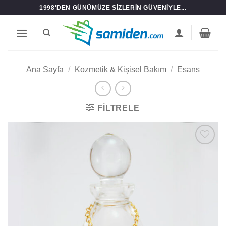
İçeriğe
1998'DEN GÜNÜMÜZE SIZLERIN GÜVENIYLE...
atla
Ana Sayfa
/
Kozmetik & Kişisel Bakım
/
Esans
FILTRELE
Add to
wishlist