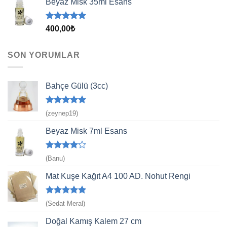
Beyaz Misk 35ml Esans
5 üzerinden
400,00
₺
5.00
oy
aldı
SON YORUMLAR
Bahçe Gülü (3cc)
5 üzerinden
(zeynep19)
5
oy aldı
Beyaz Misk 7ml Esans
5
(Banu)
üzerinden
4
oy aldı
Mat Kuşe Kağıt A4 100 AD. Nohut Rengi
5 üzerinden
(Sedat Meral)
5
oy aldı
Doğal Kamış Kalem 27 cm