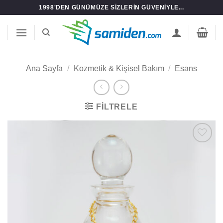
İçeriğe
1998'DEN GÜNÜMÜZE SIZLERIN GÜVENIYLE...
atla
Ana Sayfa
/
Kozmetik & Kişisel Bakım
/
Esans
FILTRELE
Add to
wishlist