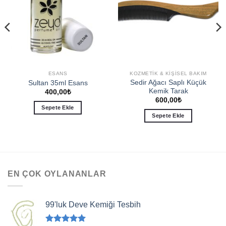
ESANS
KOZMETIK & KIŞISEL BAKIM
Sedir Ağacı Saplı Küçük
Sultan 35ml Esans
Kemik Tarak
400,00
₺
600,00
₺
Sepete Ekle
Sepete Ekle
EN ÇOK OYLANANLAR
99'luk Deve Kemiği Tesbih