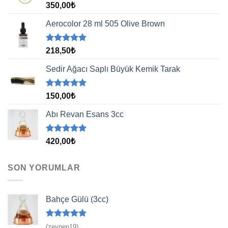
5 üzerinden
350,00
₺
5.00
oy
aldı
Aerocolor 28 ml 505 Olive Brown
5 üzerinden
218,50
₺
5.00
oy
aldı
Sedir Ağacı Saplı Büyük Kemik Tarak
5 üzerinden
150,00
₺
5.00
oy
aldı
Abı Revan Esans 3cc
5 üzerinden
420,00
₺
5.00
oy
aldı
SON YORUMLAR
Bahçe Gülü (3cc)
5 üzerinden
(zeynep19)