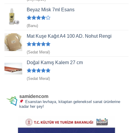
5
oy aldı
Beyaz Misk 7ml Esans
5
(Banu)
üzerinden
4
oy aldı
Mat Kuşe Kağıt A4 100 AD. Nohut Rengi
5 üzerinden
(Sedat Meral)
5
oy aldı
Doğal Kamış Kalem 27 cm
5 üzerinden
(Sedat Meral)
5
oy aldı
samidencom
Esanstan levhaya, kitaptan geleneksel sanat ürünlerine
kadar her şey!