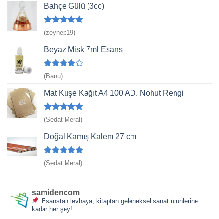
Bahçe Gülü (3cc)
5 üzerinden
(zeynep19)
5
oy aldı
Beyaz Misk 7ml Esans
5
(Banu)
üzerinden
4
oy aldı
Mat Kuşe Kağıt A4 100 AD. Nohut Rengi
5 üzerinden
(Sedat Meral)
5
oy aldı
Doğal Kamış Kalem 27 cm
5 üzerinden
(Sedat Meral)
5
oy aldı
samidencom
Esanstan levhaya, kitaptan geleneksel sanat ürünlerine
kadar her şey!