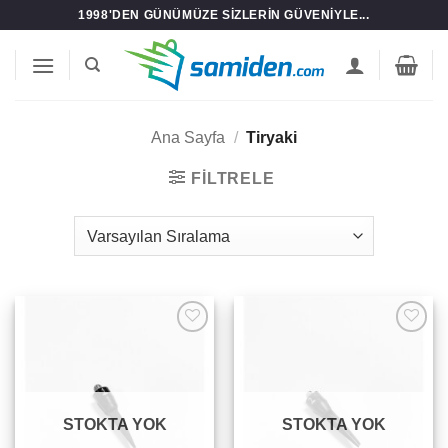
İçeriğe
1998'DEN GÜNÜMÜZE SIZLERIN GÜVENIYLE...
atla
Ana Sayfa
/
Tiryaki
FILTRELE
Add to
Add to
wishlist
wishlist
STOKTA YOK
STOKTA YOK