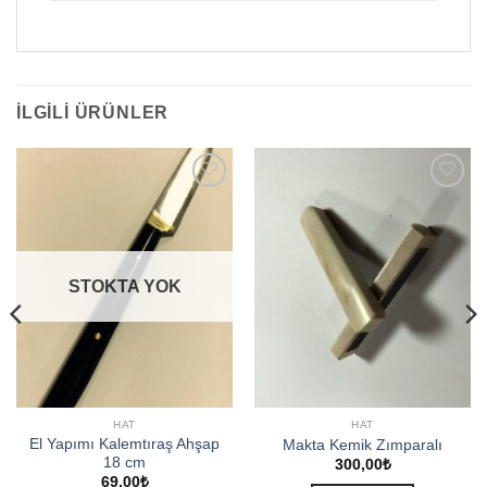
İLGILI ÜRÜNLER
Add to
Add to
wishlist
wishlist
STOKTA YOK
HAT
HAT
El Yapımı Kalemtıraş Ahşap
Makta Kemik Zımparalı
18 cm
300,00
₺
69,00
₺