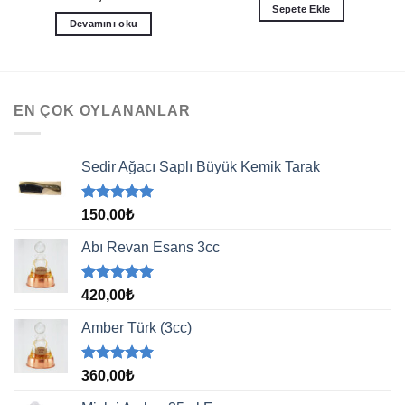
Sepete Ekle
Devamını oku
EN ÇOK OYLANANLAR
Sedir Ağacı Saplı Büyük Kemik Tarak
5 üzerinden
150,00
₺
5.00
oy
aldı
Abı Revan Esans 3cc
5 üzerinden
420,00
₺
5.00
oy
aldı
Amber Türk (3cc)
5 üzerinden
360,00
₺
5.00
oy
aldı