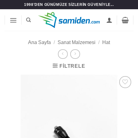
İçeriğe
1998'DEN GÜNÜMÜZE SIZLERIN GÜVENIYLE...
atla
Ana Sayfa
/
Sanat Malzemesi
/
Hat
FILTRELE
Add to
wishlist