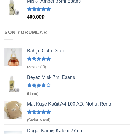
Misk-i Amber 35ml Esans
5 üzerinden
400,00
₺
5.00
oy
aldı
SON YORUMLAR
Bahçe Gülü (3cc)
5 üzerinden
(zeynep19)
5
oy aldı
Beyaz Misk 7ml Esans
5
(Banu)
üzerinden
4
oy aldı
Mat Kuşe Kağıt A4 100 AD. Nohut Rengi
5 üzerinden
(Sedat Meral)
5
oy aldı
Doğal Kamış Kalem 27 cm