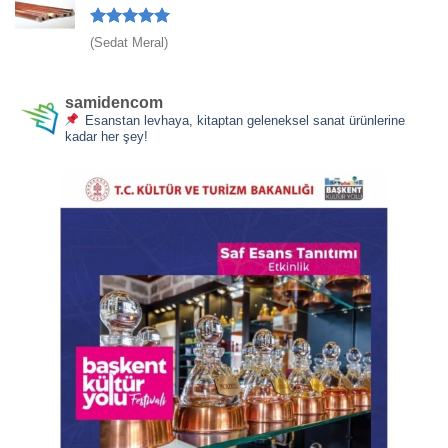
5 üzerinden
(Sedat Meral)
5
oy aldı
samidencom
Esanstan levhaya, kitaptan geleneksel sanat ürünlerine
kadar her şey!