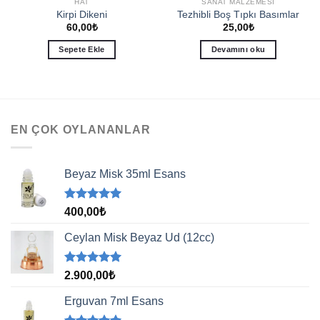
HAT
SANAT MALZEMESI
Kirpi Dikeni
Tezhibli Boş Tıpkı Basımlar
60,00
₺
25,00
₺
Sepete Ekle
Devamını oku
EN ÇOK OYLANANLAR
Beyaz Misk 35ml Esans
5 üzerinden
400,00
₺
5.00
oy
aldı
Ceylan Misk Beyaz Ud (12cc)
5 üzerinden
2.900,00
₺
5.00
oy
aldı
Erguvan 7ml Esans