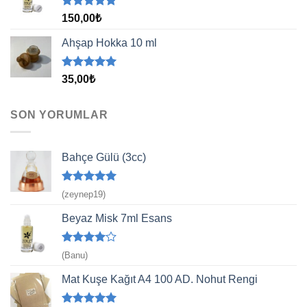
5 üzerinden
150,00
₺
5.00
oy
aldı
Ahşap Hokka 10 ml
5 üzerinden
35,00
₺
5.00
oy
aldı
SON YORUMLAR
Bahçe Gülü (3cc)
5 üzerinden
(zeynep19)
5
oy aldı
Beyaz Misk 7ml Esans
5
(Banu)
üzerinden
4
oy aldı
Mat Kuşe Kağıt A4 100 AD. Nohut Rengi