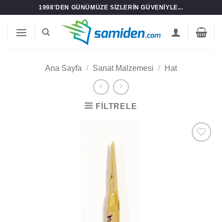
İçeriğe
1998'DEN GÜNÜMÜZE SIZLERIN GÜVENIYLE...
atla
Ana Sayfa
/
Sanat Malzemesi
/
Hat
FILTRELE
Add to
wishlist