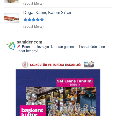
5 üzerinden
(Sedat Meral)
5
oy aldı
Doğal Kamış Kalem 27 cm
5 üzerinden
(Sedat Meral)
5
oy aldı
samidencom
Esanstan levhaya, kitaptan geleneksel sanat ürünlerine
kadar her şey!