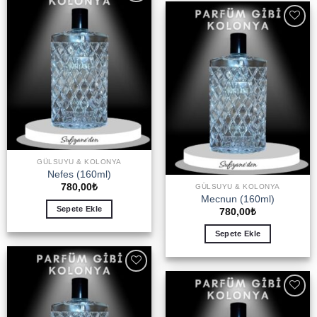
Add to
wishlist
Add to
wishlist
GÜLSUYU & KOLONYA
Nefes (160ml)
780,00
₺
GÜLSUYU & KOLONYA
Mecnun (160ml)
Sepete Ekle
780,00
₺
Sepete Ekle
Add to
wishlist
Add to
wishlist