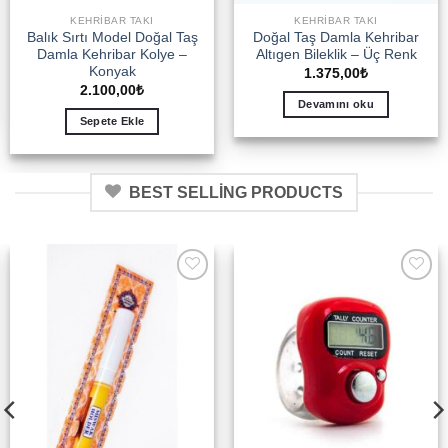
KEHRIBAR TAKI
KEHRIBAR TAKI
Balık Sırtı Model Doğal Taş
Doğal Taş Damla Kehribar
Damla Kehribar Kolye –
Altıgen Bileklik – Üç Renk
Konyak
1.375,00
₺
2.100,00
₺
Devamını oku
Sepete Ekle
BEST SELLING PRODUCTS
Add to
Add to
wishlist
wishlist