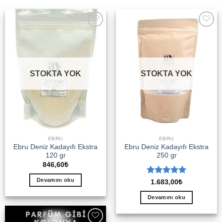
Add to
Add to
wishlist
wishlist
STOKTA YOK
STOKTA YOK
EBRU
EBRU
Ebru Deniz Kadayıfı Ekstra
Ebru Deniz Kadayıfı Ekstra
120 gr
250 gr
846,60
₺
Devamını oku
5 üzerinden
1.683,00
₺
5
oy aldı
Devamını oku