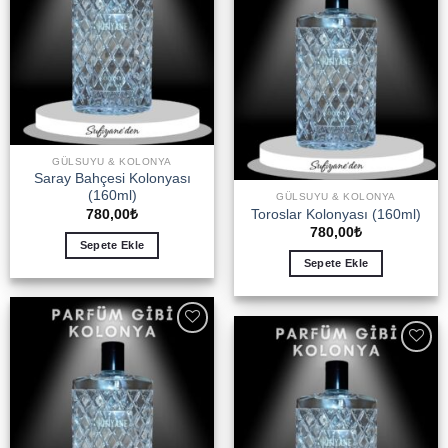
GÜLSUYU & KOLONYA
Saray Bahçesi Kolonyası
(160ml)
GÜLSUYU & KOLONYA
780,00
₺
Toroslar Kolonyası (160ml)
780,00
₺
Sepete Ekle
Sepete Ekle
Add to
wishlist
Add to
wishlist