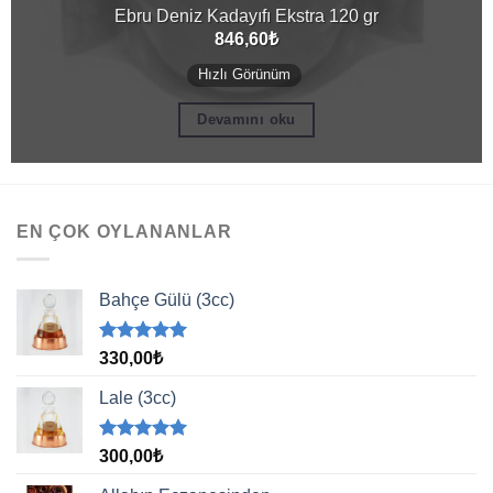
Ebru Deniz Kadayıfı Ekstra 120 gr
846,60
₺
Hızlı Görünüm
Devamını oku
EN ÇOK OYLANANLAR
Bahçe Gülü (3cc)
5 üzerinden
330,00
₺
5.00
oy
aldı
Lale (3cc)
5 üzerinden
300,00
₺
5.00
oy
aldı