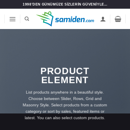
İçeriğe
1998'DEN GÜNÜMÜZE SIZLERIN GÜVENIYLE...
atla
PRODUCT
ELEMENT
List products anywhere in a beautiful style.
Choose between Slider, Rows, Grid and
Masonry Style. Select products from a custom
category or sort by sales, featured items or
latest. You can also select custom products.