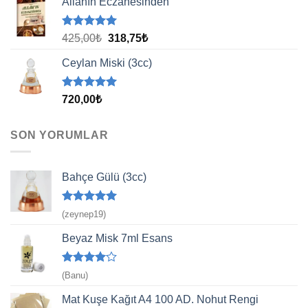
Allahın Eczanesinden
5 üzerinden
Orijinal
Şu
425,00
₺
318,75
₺
5.00
oy
fiyat:
andaki
aldı
Ceylan Miski (3cc)
425,00₺.
fiyat:
318,75₺.
5 üzerinden
720,00
₺
5.00
oy
aldı
SON YORUMLAR
Bahçe Gülü (3cc)
5 üzerinden
(zeynep19)
5
oy aldı
Beyaz Misk 7ml Esans
5
(Banu)
üzerinden
4
oy aldı
Mat Kuşe Kağıt A4 100 AD. Nohut Rengi