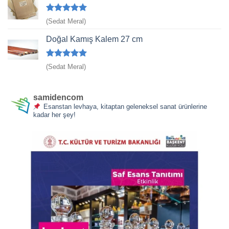
5 üzerinden
(Sedat Meral)
5
oy aldı
Doğal Kamış Kalem 27 cm
5 üzerinden
(Sedat Meral)
5
oy aldı
samidencom
Esanstan levhaya, kitaptan geleneksel sanat ürünlerine
kadar her şey!