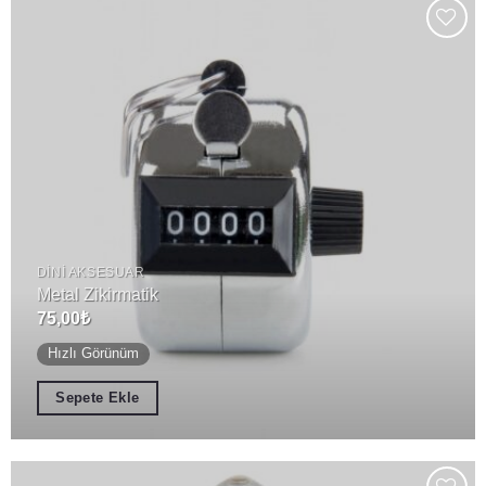
Add to
wishlist
DINI AKSESUAR
Metal Zikirmatik
75,00
₺
Hızlı Görünüm
Sepete Ekle