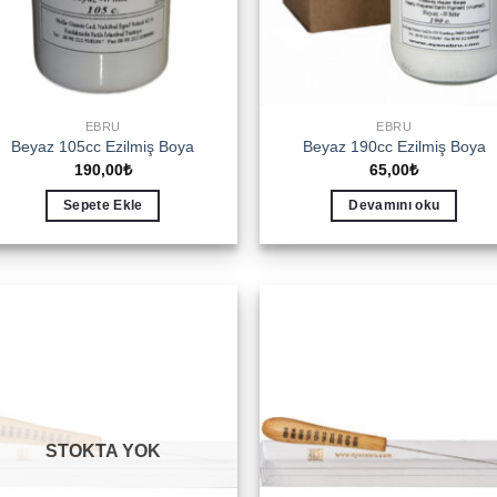
EBRU
EBRU
Beyaz 105cc Ezilmiş Boya
Beyaz 190cc Ezilmiş Boya
190,00
₺
65,00
₺
Sepete Ekle
Devamını oku
Add to
Add 
wishlist
wishl
STOKTA YOK