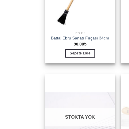
EBRU
Battal Ebru Sanatı Fırçası 34cm
90,00
₺
Sepete Ekle
Add to
wishlist
STOKTA YOK