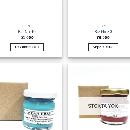
EBRU
EBRU
Biz No 40
Biz No 50
51,00
₺
76,50
₺
Devamını oku
Sepete Ekle
Add to
Add 
wishlist
wishl
STOKTA YOK