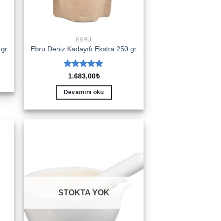
EBRU
 gr
Ebru Deniz Kadayıfı Ekstra 250 gr
5 üzerinden
1.683,00
₺
5
oy aldı
Devamını oku
to
Add to
ist
wishlist
STOKTA YOK