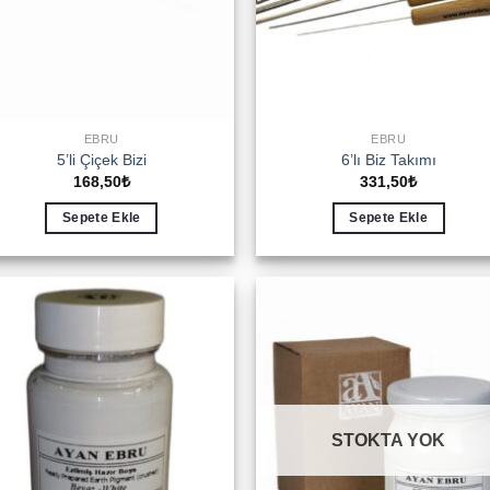
EBRU
EBRU
5’li Çiçek Bizi
6’lı Biz Takımı
168,50
₺
331,50
₺
Sepete Ekle
Sepete Ekle
Add to
Add 
wishlist
wishl
STOKTA YOK