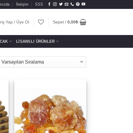
mızda
İletişim
SSS
riş Yap / Üye Ol
Sepet /
0,00
₺
CAK
LISANSLI ÜRÜNLER
to
Add to
ist
wishlist