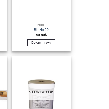
EBRU
Biz No 20
40,80
₺
Devamını oku
to
Add to
ist
wishlist
STOKTA YOK