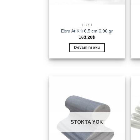
EBRU
Ebru At Kılı 6,5 cm 0,90 gr
163,20
₺
Devamını oku
Add to
wishlist
STOKTA YOK