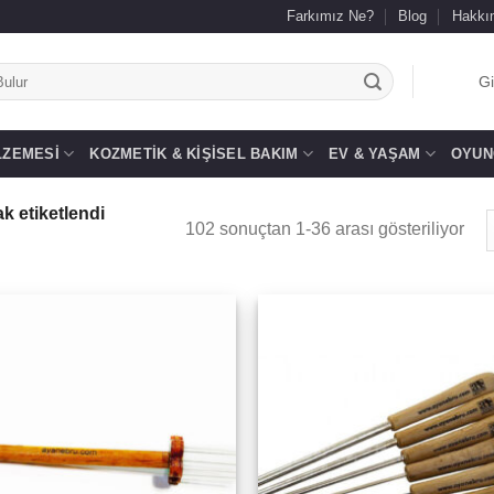
Farkımız Ne?
Blog
Hakkı
.
Gi
LZEMESI
KOZMETIK & KIŞISEL BAKIM
EV & YAŞAM
OYUN
k etiketlendi
102 sonuçtan 1-36 arası gösteriliyor
Add to
Add 
wishlist
wishl