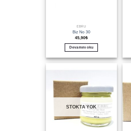
EBRU
Biz No 30
45,90
₺
Devamını oku
Add to
wishlist
STOKTA YOK