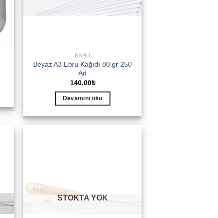
EBRU
Beyaz A3 Ebru Kağıdı 80 gr 250
Ad
140,00
₺
Devamını oku
to
Add to
ist
wishlist
STOKTA YOK