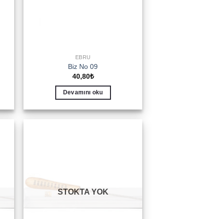
EBRU
Biz No 09
40,80
₺
Devamını oku
to
Add to
ist
wishlist
STOKTA YOK