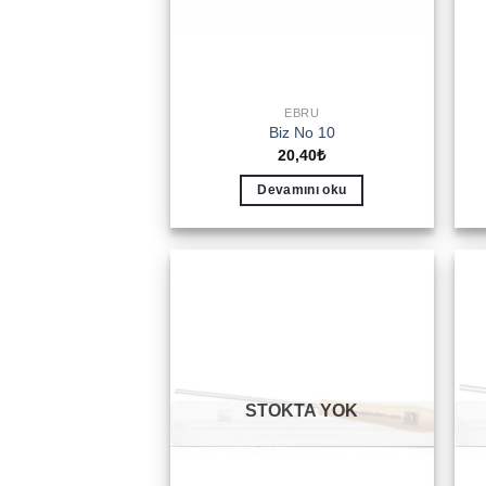
EBRU
Biz No 10
20,40
₺
Devamını oku
Add to
wishlist
STOKTA YOK