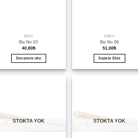
EBRU
EBRU
Biz No 03
Biz No 06
40,80
₺
51,00
₺
Devamını oku
Sepete Ekle
Add to
Add 
wishlist
wishl
STOKTA YOK
STOKTA YOK