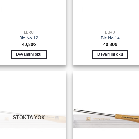
EBRU
EBRU
Biz No 12
Biz No 14
40,80
₺
40,80
₺
Devamını oku
Devamını oku
Add to
Add 
wishlist
wishl
STOKTA YOK