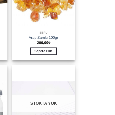
EBRU
Arap Zamkı 100gr
200,00
₺
Sepete Ekle
to
Add to
ist
wishlist
STOKTA YOK