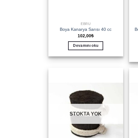
EBRU
B
Boya Kanarya Sarısı 40 cc
102,00
₺
Devamını oku
Add to
wishlist
STOKTA YOK