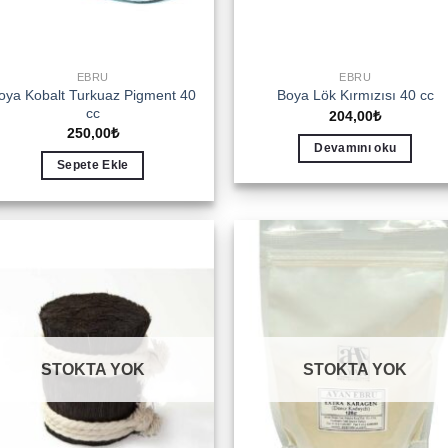
EBRU
EBRU
oya Kobalt Turkuaz Pigment 40
Boya Lök Kırmızısı 40 cc
cc
204,00
₺
250,00
₺
Devamını oku
Sepete Ekle
Add to
Add 
wishlist
wishl
STOKTA YOK
STOKTA YOK