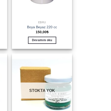
EBRU
Boya Beyaz 220 cc
150,00
₺
Devamını oku
to
Add to
ist
wishlist
STOKTA YOK