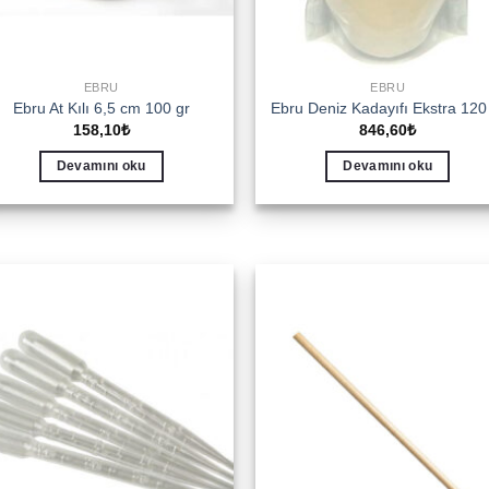
EBRU
EBRU
Ebru At Kılı 6,5 cm 100 gr
Ebru Deniz Kadayıfı Ekstra 120
158,10
₺
846,60
₺
Devamını oku
Devamını oku
Add to
Add 
wishlist
wishl