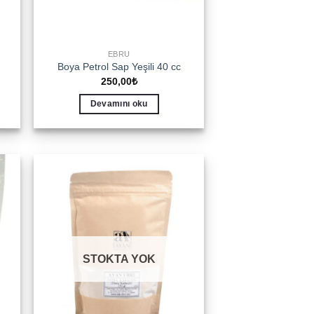
EBRU
Boya Petrol Sap Yeşili 40 cc
250,00
₺
Devamını oku
to
Add to
ist
wishlist
STOKTA YOK