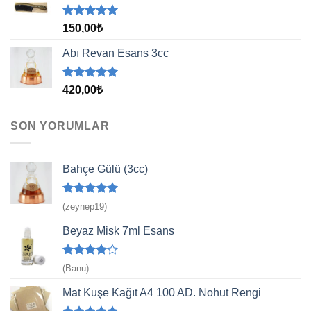
5 üzerinden
150,00
₺
5.00
oy
aldı
Abı Revan Esans 3cc
5 üzerinden
420,00
₺
5.00
oy
aldı
SON YORUMLAR
Bahçe Gülü (3cc)
5 üzerinden
(zeynep19)
5
oy aldı
Beyaz Misk 7ml Esans
5
(Banu)
üzerinden
4
oy aldı
Mat Kuşe Kağıt A4 100 AD. Nohut Rengi