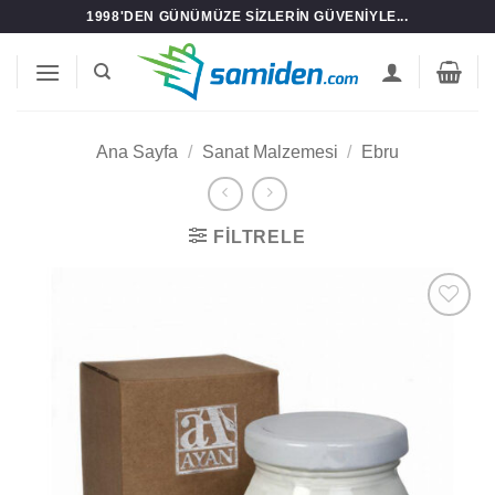
İçeriğe
1998'DEN GÜNÜMÜZE SIZLERIN GÜVENIYLE...
atla
Ana Sayfa
/
Sanat Malzemesi
/
Ebru
FILTRELE
Add to
wishlist