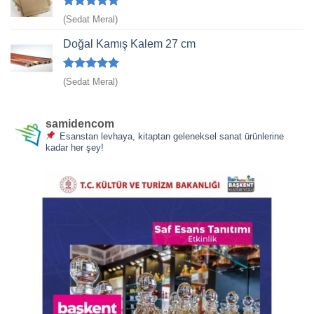
5 üzerinden
(Sedat Meral)
5
oy aldı
Doğal Kamış Kalem 27 cm
5 üzerinden
(Sedat Meral)
5
oy aldı
samidencom
Esanstan levhaya, kitaptan geleneksel sanat ürünlerine
kadar her şey!