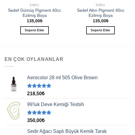
EBRU
EBRU
Sedef Gümüş Pigment 40cc
Sedef Altın Pigment 40cc
Ezilmiş Boya
Ezilmiş Boya
135,00
₺
135,00
₺
Sepete Ekle
Sepete Ekle
EN ÇOK OYLANANLAR
Aerocolor 28 ml 505 Olive Brown
5 üzerinden
218,50
₺
5.00
oy
aldı
99'luk Deve Kemiği Tesbih
5 üzerinden
350,00
₺
5.00
oy
aldı
Sedir Ağacı Saplı Büyük Kemik Tarak