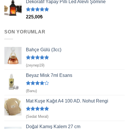
Dekoratif Yapay Pilli Led Alevli Şömine
5 üzerinden
225,00
₺
5.00
oy
aldı
SON YORUMLAR
Bahçe Gülü (3cc)
5 üzerinden
(zeynep19)
5
oy aldı
Beyaz Misk 7ml Esans
5
(Banu)
üzerinden
4
oy aldı
Mat Kuşe Kağıt A4 100 AD. Nohut Rengi
5 üzerinden
(Sedat Meral)
5
oy aldı
Doğal Kamış Kalem 27 cm