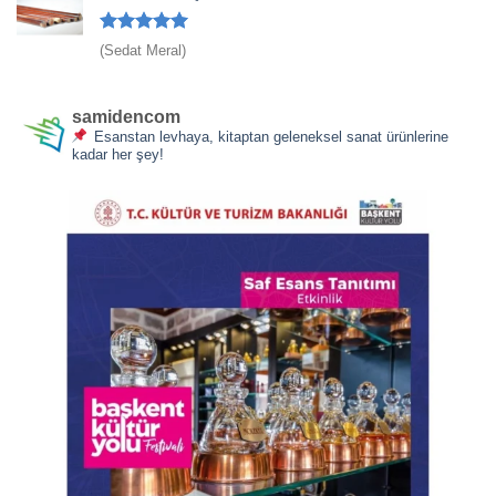
5 üzerinden
(Sedat Meral)
5
oy aldı
samidencom
Esanstan levhaya, kitaptan geleneksel sanat ürünlerine
kadar her şey!