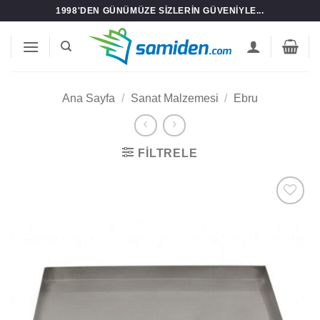
İçeriğe
1998'DEN GÜNÜMÜZE SIZLERIN GÜVENIYLE...
atla
Ana Sayfa
/
Sanat Malzemesi
/
Ebru
FILTRELE
Add to
wishlist