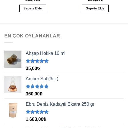
Sepete Ekle
Sepete Ekle
EN ÇOK OYLANANLAR
Ahşap Hokka 10 ml
5 üzerinden
35,00
₺
5.00
oy
aldı
Amber Saf (3cc)
5 üzerinden
360,00
₺
5.00
oy
aldı
Ebru Deniz Kadayıfı Ekstra 250 gr
5 üzerinden
1.683,00
₺
5.00
oy
aldı