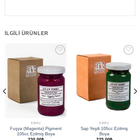
İLGILI ÜRÜNLER
Add to
Add to
wishlist
wishlist
EBRU
EBRU
Fuşya (Magenta) Pigment
Sap Yeşili 105cc Ezilmiş
105cc Ezilmiş Boya
Boya
230,00
₺
225,00
₺