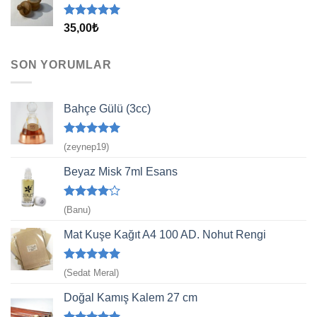
5 üzerinden
35,00
₺
5.00
oy
aldı
SON YORUMLAR
Bahçe Gülü (3cc)
5 üzerinden
(zeynep19)
5
oy aldı
Beyaz Misk 7ml Esans
5
(Banu)
üzerinden
4
oy aldı
Mat Kuşe Kağıt A4 100 AD. Nohut Rengi
5 üzerinden
(Sedat Meral)
5
oy aldı
Doğal Kamış Kalem 27 cm