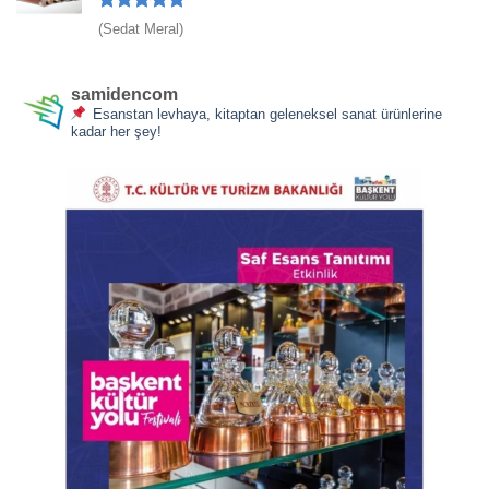
5 üzerinden
(Sedat Meral)
5
oy aldı
samidencom
Esanstan levhaya, kitaptan geleneksel sanat ürünlerine
kadar her şey!