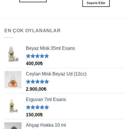
Sepete Ekle
EN ÇOK OYLANANLAR
Beyaz Misk 35ml Esans
5 üzerinden
400,00
₺
5.00
oy
aldı
Ceylan Misk Beyaz Ud (12cc)
5 üzerinden
2.900,00
₺
5.00
oy
aldı
Erguvan 7ml Esans
5 üzerinden
150,00
₺
5.00
oy
aldı
Ahşap Hokka 10 ml