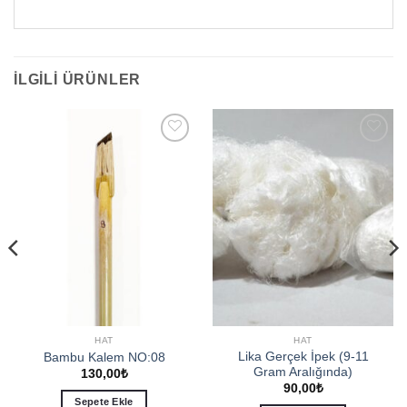
İLGILI ÜRÜNLER
Add to
Add to
wishlist
wishlist
HAT
HAT
Lika Gerçek İpek (9-11
Bambu Kalem NO:08
Gram Aralığında)
130,00
₺
90,00
₺
Sepete Ekle