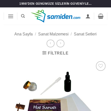
İçeriğe
1998'DEN GÜNÜMÜZE SIZLERIN GÜVENIYLE...
atla
Ana Sayfa
/
Sanat Malzemesi
/
Sanat Setleri
FILTRELE
Add to
wishlist