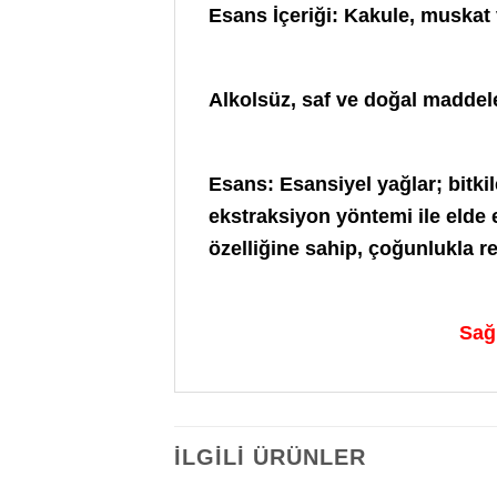
Esans İçeriği: Kakule, muskat 
Alkolsüz, saf ve doğal maddeler
Esans: Esansiyel yağlar; bitki
ekstraksiyon yöntemi ile elde e
özelliğine sahip, çoğunlukla re
Sağl
İLGILI ÜRÜNLER