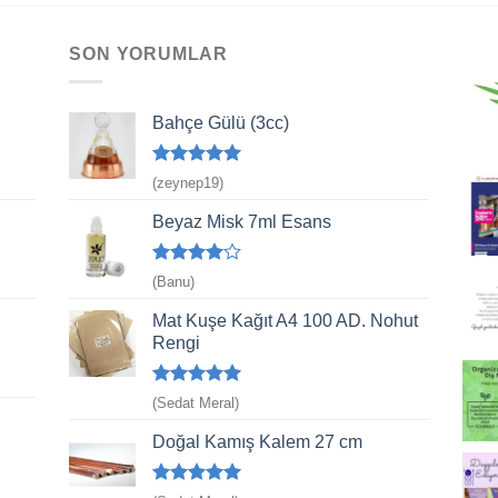
SON YORUMLAR
Bahçe Gülü (3cc)
5 üzerinden
(zeynep19)
5
oy aldı
Beyaz Misk 7ml Esans
5
(Banu)
üzerinden
4
oy aldı
Mat Kuşe Kağıt A4 100 AD. Nohut
Rengi
5 üzerinden
(Sedat Meral)
5
oy aldı
Doğal Kamış Kalem 27 cm
5 üzerinden