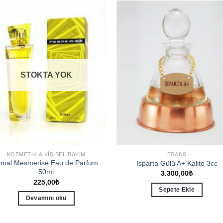
Add to
Add 
wishlist
wishl
STOKTA YOK
KOZMETIK & KIŞISEL BAKIM
ESANS
jmal Mesmerise Eau de Parfum
Isparta Gülü A+ Kalite 3cc
50ml
3.300,00
₺
225,00
₺
Sepete Ekle
Devamını oku