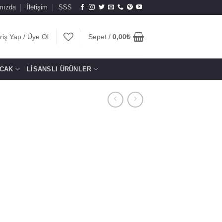
mızda
İletişim
SSS
riş Yap / Üye Ol
Sepet /
0,00
₺
CAK
LISANSLI ÜRÜNLER