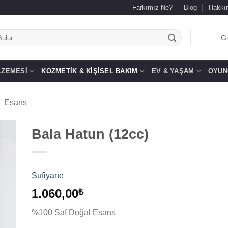
Farkımız Ne?
Blog
Hakkı
.
Gi
LZEMESI
KOZMETIK & KIŞISEL BAKIM
EV & YAŞAM
OYUN
Esans
Bala Hatun (12cc)
 to
list
Sufiyane
1.060,00
₺
%100 Saf Doğal Esans