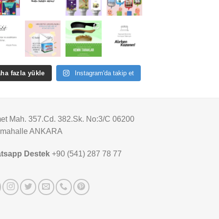
ha fazla yükle
Instagram'da takip et
t Mah. 357.Cd. 382.Sk. No:3/C 06200
imahalle ANKARA
tsapp Destek
+90 (541) 287 78 77