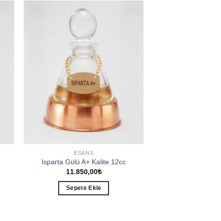
to
Add to
ist
wishlist
ESANS
Isparta Gülü A+ Kalite 12cc
11.850,00
₺
Sepete Ekle