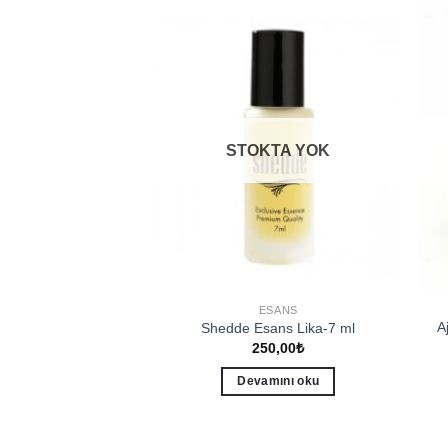
Add to
Add to
wishlist
wishlist
KTA YOK
STOKTA YOK
& KIŞISEL BAKIM
ESANS
A
Eau de Parfum 50ml
Shedde Esans Lika-7 ml
50,00
₺
250,00
₺
amını oku
Devamını oku