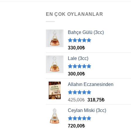
EN ÇOK OYLANANLAR
Bahçe Gülü (3cc)
5 üzerinden
330,00
₺
5.00
oy
aldı
Lale (3cc)
5 üzerinden
300,00
₺
5.00
oy
aldı
Allahın Eczanesinden
5 üzerinden
Orijinal
Şu
425,00
₺
318,75
₺
5.00
oy
fiyat:
andaki
aldı
Ceylan Miski (3cc)
425,00₺.
fiyat:
318,75₺.
5 üzerinden
720,00
₺
5.00
oy