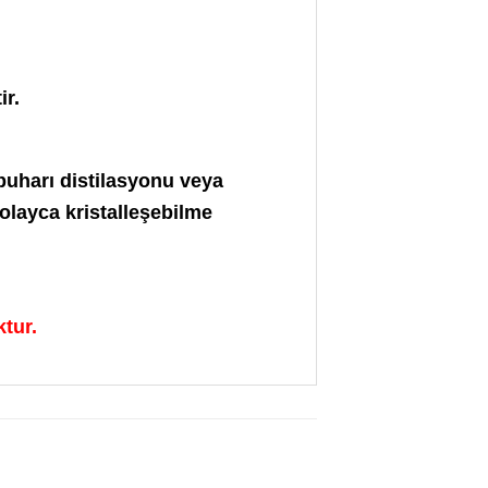
ir.
 buharı distilasyonu veya
kolayca kristalleşebilme
ktur.