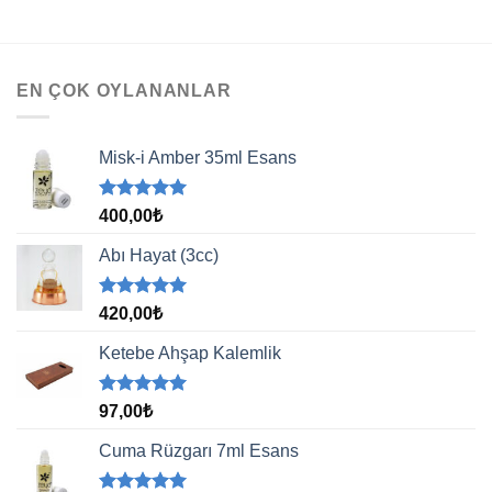
EN ÇOK OYLANANLAR
Misk-i Amber 35ml Esans
5 üzerinden
400,00
₺
5.00
oy
aldı
Abı Hayat (3cc)
5 üzerinden
420,00
₺
5.00
oy
aldı
Ketebe Ahşap Kalemlik
5 üzerinden
97,00
₺
5.00
oy
aldı
Cuma Rüzgarı 7ml Esans