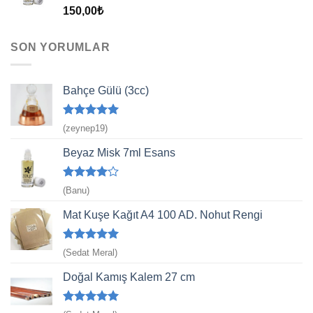
5 üzerinden
150,00
₺
5.00
oy
aldı
SON YORUMLAR
Bahçe Gülü (3cc)
5 üzerinden
(zeynep19)
5
oy aldı
Beyaz Misk 7ml Esans
5
(Banu)
üzerinden
4
oy aldı
Mat Kuşe Kağıt A4 100 AD. Nohut Rengi
5 üzerinden
(Sedat Meral)
5
oy aldı
Doğal Kamış Kalem 27 cm
5 üzerinden