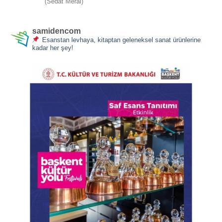
(Sedat Meral)
5
oy aldı
samidencom
Esanstan levhaya, kitaptan geleneksel sanat ürünlerine
kadar her şey!