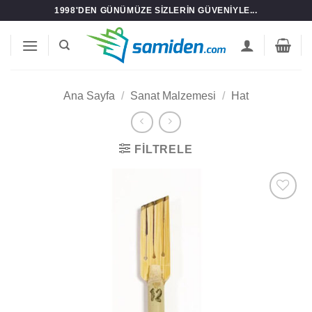
İçeriğe
1998'DEN GÜNÜMÜZE SIZLERIN GÜVENIYLE...
atla
Ana Sayfa
/
Sanat Malzemesi
/
Hat
FILTRELE
Add to
wishlist