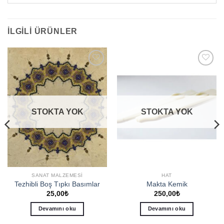
İLGILI ÜRÜNLER
Add to
Add to
wishlist
wishlist
STOKTA YOK
STOKTA YOK
SANAT MALZEMESI
HAT
Tezhibli Boş Tıpkı Basımlar
Makta Kemik
25,00
₺
250,00
₺
Devamını oku
Devamını oku