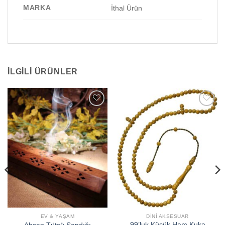
MARKA
İthal Ürün
İLGILI ÜRÜNLER
Add to
Add to
wishlist
wishlist
EV & YAŞAM
DINI AKSESUAR
99’luk Küçük Ham Kuka