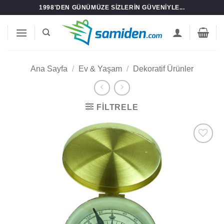
İçeriğe
1998'DEN GÜNÜMÜZE SIZLERIN GÜVENIYLE...
atla
Ana Sayfa
/
Ev & Yaşam
/
Dekoratif Ürünler
FILTRELE
Add to
wishlist