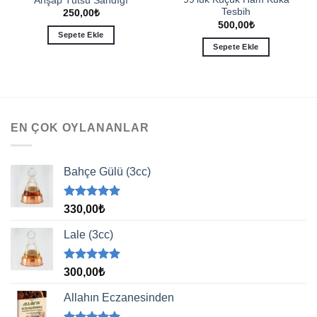
Ahşap Tütsü Sandığı
Tesbih
250,00
₺
500,00
₺
Sepete Ekle
Sepete Ekle
EN ÇOK OYLANANLAR
Bahçe Gülü (3cc)
5 üzerinden
330,00
₺
5.00
oy
aldı
Lale (3cc)
5 üzerinden
300,00
₺
5.00
oy
aldı
Allahın Eczanesinden