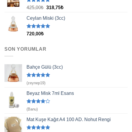
5 üzerinden
Orijinal
Şu
425,00
₺
318,75
₺
5.00
oy
fiyat:
andaki
aldı
Ceylan Miski (3cc)
425,00₺.
fiyat:
318,75₺.
5 üzerinden
720,00
₺
5.00
oy
aldı
SON YORUMLAR
Bahçe Gülü (3cc)
5 üzerinden
(zeynep19)
5
oy aldı
Beyaz Misk 7ml Esans
5
(Banu)
üzerinden
4
oy aldı
Mat Kuşe Kağıt A4 100 AD. Nohut Rengi