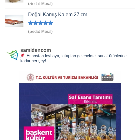
5 üzerinden
(Sedat Meral)
5
oy aldı
Doğal Kamış Kalem 27 cm
5 üzerinden
(Sedat Meral)
5
oy aldı
samidencom
Esanstan levhaya, kitaptan geleneksel sanat ürünlerine
kadar her şey!