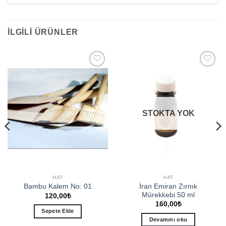
İLGILI ÜRÜNLER
Add to
Add to
wishlist
wishlist
STOKTA YOK
HAT
HAT
İran Emiran Zırnık
Bambu Kalem No: 01
Mürekkebi 50 ml
120,00
₺
160,00
₺
Sepete Ekle
Devamını oku