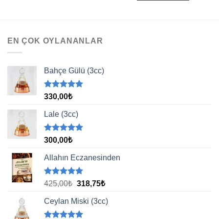
EN ÇOK OYLANANLAR
Bahçe Gülü (3cc)
5 üzerinden
330,00
₺
5.00
oy
aldı
Lale (3cc)
5 üzerinden
300,00
₺
5.00
oy
aldı
Allahın Eczanesinden
5 üzerinden
Orijinal
Şu
425,00
₺
318,75
₺
5.00
oy
fiyat:
andaki
aldı
Ceylan Miski (3cc)
425,00₺.
fiyat:
318,75₺.