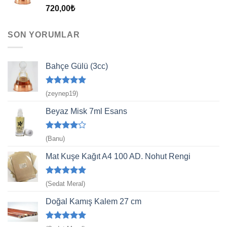
5 üzerinden
720,00
₺
5.00
oy
aldı
SON YORUMLAR
Bahçe Gülü (3cc)
5 üzerinden
(zeynep19)
5
oy aldı
Beyaz Misk 7ml Esans
5
(Banu)
üzerinden
4
oy aldı
Mat Kuşe Kağıt A4 100 AD. Nohut Rengi
5 üzerinden
(Sedat Meral)
5
oy aldı
Doğal Kamış Kalem 27 cm
5 üzerinden