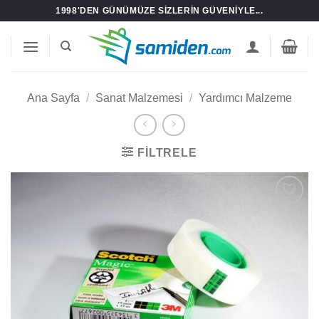
İçeriğe
1998'DEN GÜNÜMÜZE SIZLERIN GÜVENIYLE...
atla
Ana Sayfa
/
Sanat Malzemesi
/
Yardımcı Malzeme
FILTRELE
Add to
wishlist