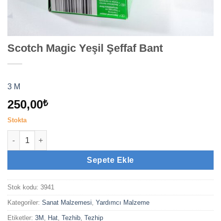
Scotch Magic Yeşil Şeffaf Bant
3 M
250,00
₺
Stokta
Scotch Magic Yeşil Şeffaf Bant adet
Sepete Ekle
Stok kodu:
3941
Kategoriler:
Sanat Malzemesi
,
Yardımcı Malzeme
Etiketler:
3M
,
Hat
,
Tezhib
,
Tezhip