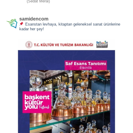
(Sedat Meral)
5
oy aldı
samidencom
Esanstan levhaya, kitaptan geleneksel sanat ürünlerine
kadar her şey!