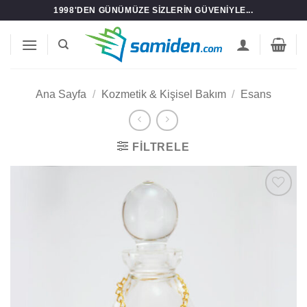
İçeriğe
1998'DEN GÜNÜMÜZE SIZLERIN GÜVENIYLE...
atla
Ana Sayfa
/
Kozmetik & Kişisel Bakım
/
Esans
FILTRELE
Add to
wishlist