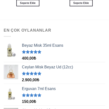
Sepete Ekle
Sepete Ekle
EN ÇOK OYLANANLAR
Beyaz Misk 35ml Esans
5 üzerinden
400,00
₺
5.00
oy
aldı
Ceylan Misk Beyaz Ud (12cc)
5 üzerinden
2.900,00
₺
5.00
oy
aldı
Erguvan 7ml Esans
5 üzerinden
150,00
₺
5.00
oy
aldı