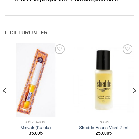
İLGILI ÜRÜNLER
Add to
Add to
wishlist
wishlist
AĞIZ BAKIM
ESANS
Misvak (Kutulu)
Shedde Esans Visal-7 ml
35,00
₺
250,00
₺