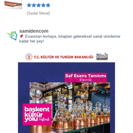
5 üzerinden
(Sedat Meral)
5
oy aldı
samidencom
Esanstan levhaya, kitaptan geleneksel sanat ürünlerine
kadar her şey!