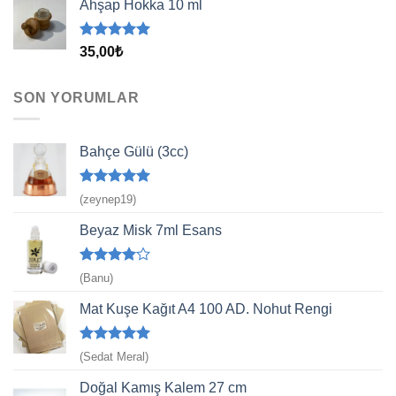
Ahşap Hokka 10 ml
5 üzerinden
35,00
₺
5.00
oy
aldı
SON YORUMLAR
Bahçe Gülü (3cc)
5 üzerinden
(zeynep19)
5
oy aldı
Beyaz Misk 7ml Esans
5
(Banu)
üzerinden
4
oy aldı
Mat Kuşe Kağıt A4 100 AD. Nohut Rengi
5 üzerinden
(Sedat Meral)
5
oy aldı
Doğal Kamış Kalem 27 cm