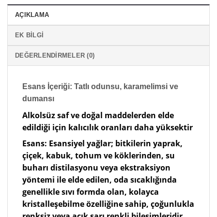
AÇIKLAMA
EK BILGI
DEĞERLENDIRMELER (0)
Esans İçeriği: Tatlı odunsu, karamelimsi ve
dumansı
Alkolsüz saf ve doğal maddelerden elde
edildiği için kalıcılık oranları daha yüksektir
Esans: Esansiyel yağlar; bitkilerin yaprak,
çiçek, kabuk, tohum ve köklerinden, su
buharı distilasyonu veya ekstraksiyon
yöntemi ile elde edilen, oda sıcaklığında
genellikle sıvı formda olan, kolayca
kristalleşebilme özelliğine sahip, çoğunlukla
renksiz veya açık sarı renkli bileşimleridir.