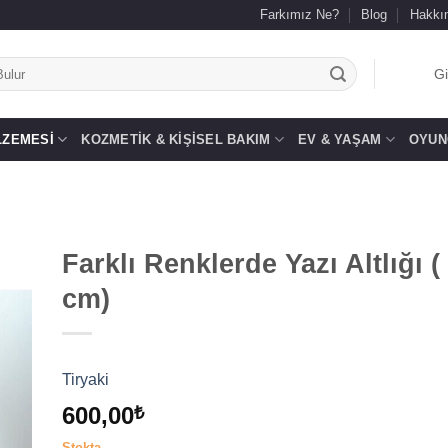
Farkımız Ne?
Blog
Hakkı
.
Gi
LZEMESI
KOZMETIK & KIŞISEL BAKIM
EV & YAŞAM
OYUN
Farklı Renklerde Yazı Altlığı 
cm)
 to
list
Tiryaki
600,00
₺
Stokta