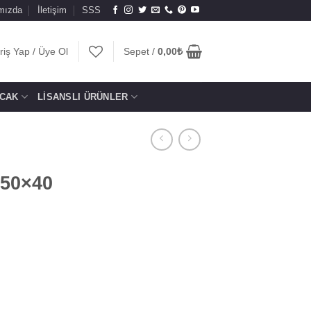
mızda
İletişim
SSS
riş Yap / Üye Ol
Sepet /
0,00
₺
CAK
LISANSLI ÜRÜNLER
( 50×40