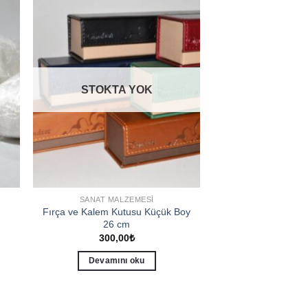
to
Add to
ist
wishlist
STOKTA YOK
SANAT MALZEMESI
Fırça ve Kalem Kutusu Küçük Boy
26 cm
300,00
₺
Devamını oku