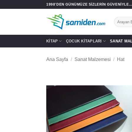
İçeriğe
1998'DEN GÜNÜMÜZE SIZLERIN GÜVENIYLE..
atla
Ara:
KITAP
ÇOCUK KITAPLARI
SANAT MA
Ana Sayfa
/
Sanat Malzemesi
/
Hat
Add
wish