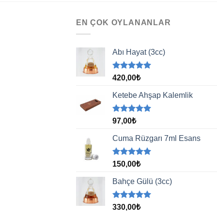
EN ÇOK OYLANANLAR
Abı Hayat (3cc)
5 üzerinden
420,00
₺
5.00
oy
aldı
Ketebe Ahşap Kalemlik
5 üzerinden
97,00
₺
5.00
oy
aldı
Cuma Rüzgarı 7ml Esans
5 üzerinden
150,00
₺
5.00
oy
aldı
Bahçe Gülü (3cc)
5 üzerinden
330,00
₺
5.00
oy