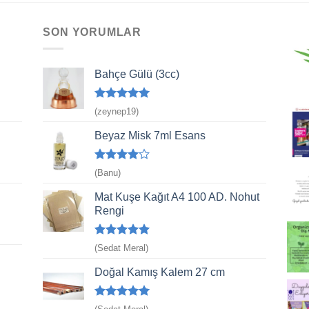
SON YORUMLAR
Bahçe Gülü (3cc)
5 üzerinden
(zeynep19)
5
oy aldı
Beyaz Misk 7ml Esans
5
(Banu)
üzerinden
4
oy aldı
Mat Kuşe Kağıt A4 100 AD. Nohut
Rengi
5 üzerinden
(Sedat Meral)
5
oy aldı
Doğal Kamış Kalem 27 cm
5 üzerinden