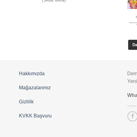
(Sedat Meral)
5
oy aldı
Da
Hakkımızda
Deme
Yen
Mağazalarımız
Wha
Gizlilik
KVKK Başvuru