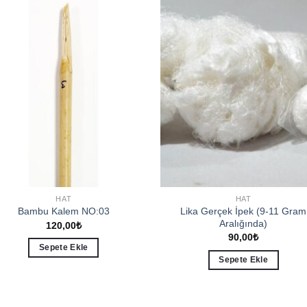
Add to
Add 
wishlist
wishl
HAT
HAT
Lika Gerçek İpek (9-11 Gram
Bambu Kalem NO:03
Aralığında)
120,00
₺
90,00
₺
Sepete Ekle
Sepete Ekle