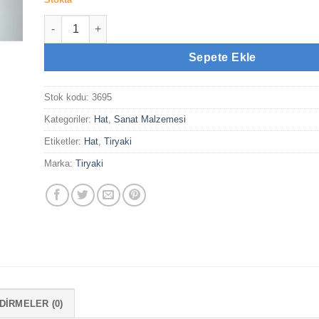
Farklı Renklerde Yazı Altlığı ( 50x40 cm) adet
Sepete Ekle
Stok kodu:
3695
Kategoriler:
Hat
,
Sanat Malzemesi
Etiketler:
Hat
,
Tiryaki
Marka:
Tiryaki
IRMELER (0)