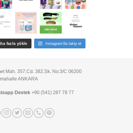
ha fazla yükle
Instagram'da takip et
t Mah. 357.Cd. 382.Sk. No:3/C 06200
imahalle ANKARA
tsapp Destek
+90 (541) 287 78 77