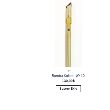
Add to
Add to
wishlist
wishlist
HAT
HAT
Kalem NO:08
Bambu Kalem NO:10
30,00
₺
130,00
₺
ete Ekle
Sepete Ekle